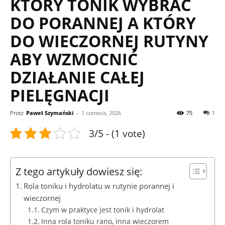
KTÓRY TONIK WYBRAĆ
DO PORANNEJ A KTÓRY
DO WIECZORNEJ RUTYNY
ABY WZMOCNIĆ
DZIAŁANIE CAŁEJ
PIELĘGNACJI
Przez
Paweł Szymański
-
1 czerwca, 2026
75
1
3/5 - (1 vote)
Z tego artykuły dowiesz się:
Rola toniku i hydrolatu w rutynie porannej i
wieczornej
Czym w praktyce jest tonik i hydrolat
Inna rola toniku rano, inna wieczorem