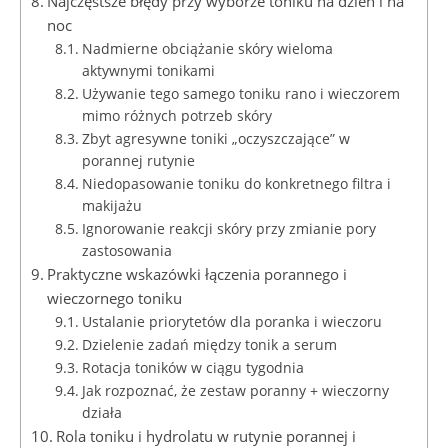
Najczęstsze błędy przy wyborze toniku na dzień i na
noc
Nadmierne obciążanie skóry wieloma
aktywnymi tonikami
Używanie tego samego toniku rano i wieczorem
mimo różnych potrzeb skóry
Zbyt agresywne toniki „oczyszczające” w
porannej rutynie
Niedopasowanie toniku do konkretnego filtra i
makijażu
Ignorowanie reakcji skóry przy zmianie pory
zastosowania
Praktyczne wskazówki łączenia porannego i
wieczornego toniku
Ustalanie priorytetów dla poranka i wieczoru
Dzielenie zadań między tonik a serum
Rotacja toników w ciągu tygodnia
Jak rozpoznać, że zestaw poranny + wieczorny
działa
Rola toniku i hydrolatu w rutynie porannej i