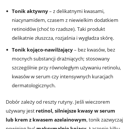
Tonik aktywny
– z delikatnymi kwasami,
niacynamidem, czasem z niewielkim dodatkiem
retinoidów (choć to rzadsze). Taki produkt
delikatnie złuszcza, rozjaśnia i wygładza skórę.
Tonik kojąco-nawilżający
– bez kwasów, bez
mocnych substancji drażniących; stosowany
szczególnie przy równoległym używaniu retinolu,
kwasów w serum czy intensywnych kuracjach
dermatologicznych.
Dobór zależy od reszty rutyny. Jeśli wieczorem
używany jest
retinol, silniejsze kwasy w serum
lub krem z kwasem azelainowym
, tonik zazwyczaj
powinien być
maksymalnie kojący
. Łączenie kilku